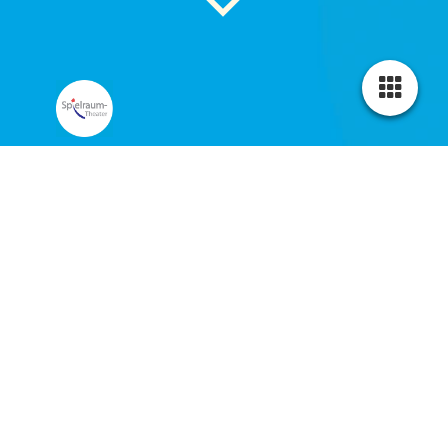
Die Regentrude
nach dem Märchen von Theodor Storm
für alle ab 5 Jahren
Es ist so ein heißer
Sommer, wie es ihn
seit 100 Jahren nicht
gegeben hat.
Menschen und Tiere
leiden unter der
sengenden Hitze. Das
Korn verdorrt auf den
Feldern, der Boden ist
ausgetrocknet und die
Schafe von Mutter Stine finden weder Wasser noch Gras.